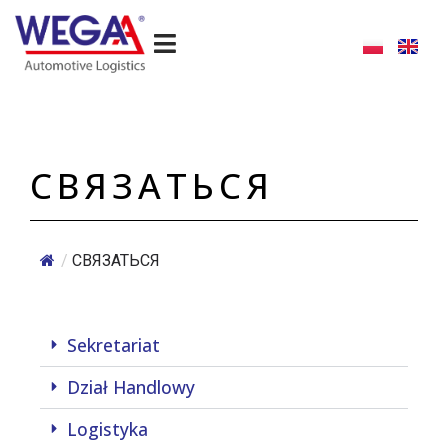
Перейти
к
содержимому
СВЯЗАТЬСЯ
/
СВЯЗАТЬСЯ
Sekretariat
Dział Handlowy
Logistyka