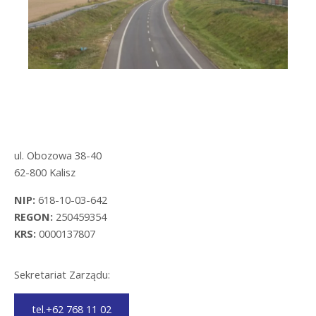
ul. Obozowa 38-40
62-800 Kalisz
NIP:
618-10-03-642
REGON:
250459354
KRS:
0000137807
Sekretariat Zarządu:
tel.+62 768 11 02