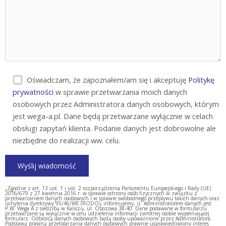
Oświadczam, że zapoznałem/am się i akceptuję
Politykę
prywatności
w sprawie przetwarzania moich danych
osobowych przez Administratora danych osobowych, którym
jest wega-a.pl. Dane będą przetwarzane wyłącznie w celach
obsługi zapytań klienta. Podanie danych jest dobrowolne ale
niezbędne do realizacji ww. celu.
„Zgodnie z art. 13 ust. 1 i ust. 2 rozporządzenia Parlamentu Europejskiego i Rady (UE)
2016/679 z 27 kwietnia 2016 r. w sprawie ochrony osób fizycznych w związku z
przetwarzaniem danych osobowych i w sprawie swobodnego przepływu takich danych oraz
uchylenia dyrektywy 95/46/WE (RODO), informujemy, iż: Administratorem danych jest
P.W. Wega A z siedzibą w Kaliszu, ul. Obozowa 38-40. Dane podawane w formularzu
przetwarzane są wyłącznie w celu udzielenia informacji zwrotnej osobie wypełniającej
formularz. Odbiorcą danych osobowych będą osoby upoważnione przez Administratora.
Podstawą prawną przetwarzania danych osobowych prawnie usprawiedliwiony interes