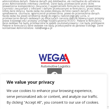
administratora danych. Podanie danych jest dobrowolne, ale niezbędne do udzielenia
przez Administratora informacji zwrotnej. Dane będą przetwarzane przez okres
prowadzenia korespondencji związanej z wypełnieniem formularza oraz prowadzenia
czynności związanych z treściami i danymi przekazanymi w formularzu, przez osobę,
której dane dotyczą. Każda osoba ma prawo dostępu do treści swoich danych i ich
sprostowania, usunięcia, ograniczenia przetwarzania, prawo do przenoszenia danych.
Każda osoba ma prawo wniesienia skargi do organu nadzorczego gdy uzna, iż
przetwarzanie danych osobowych jej dotyczących narusza obecnie obowiązujące przepisy
prawa krajowego oraz przepisy unijnego rozporządzenia RODO. Podane w formularzu
dane osobowe nie będą przetwarzane w sposób zautomatyzowany i nie będę profilowane.
Podane w formularzu dane osobowe nie będą przekazywane do państwa trzeciego. Dane
kontaktowe Administratora: rodo@wega-a.pl
We value your privacy
All rights reserved (c) 2026 WEGA A
We use cookies to enhance your browsing experience,
serve personalized ads or content, and analyze our traffic.
СВЯЗАТЬСЯ
By clicking "Accept All", you consent to our use of cookies.