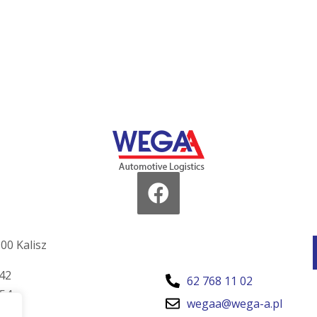
00 Kalisz
42
62 768 11 02
54
wegaa@wega-a.pl
7