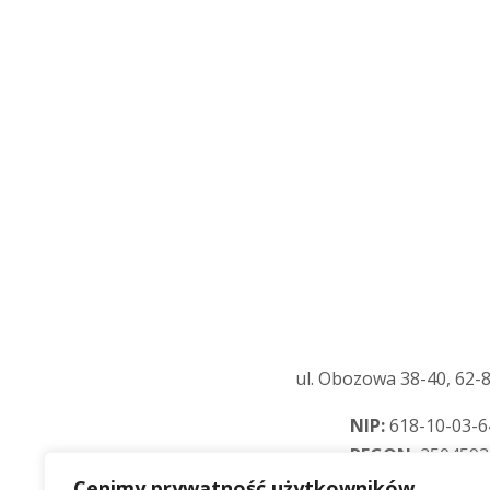
ul. Obozowa 38-40, 62-8
NIP:
618-10-03-6
REGON:
2504593
KRS:
000013780
Cenimy prywatność użytkowników