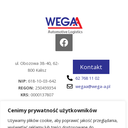
ul. Obozowa 38-40, 62-
Kontakt
800 Kalisz
62 768 11 02
NIP:
618-10-03-642
wegaa@wega-a.pl
REGON:
250459354
KRS:
0000137807
Kapitał zakładowy: 304
Cenimy prywatność użytkowników
000 PLN
Używamy plików cookie, aby poprawić jakość przeglądania,
wyświetlać reklamy lub treści dostosowane do