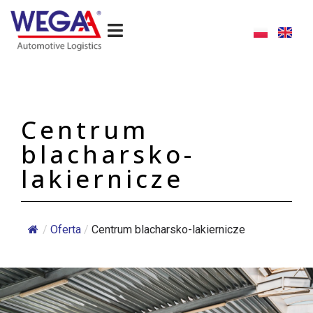
Skip
to
content
Centrum
blacharsko-
lakiernicze
/
Oferta
/
Centrum blacharsko-lakiernicze