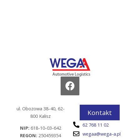
ul. Obozowa 38-40, 62-
Kontakt
800 Kalisz
62 768 11 02
NIP:
618-10-03-642
wegaa@wega-a.pl
REGON:
250459354