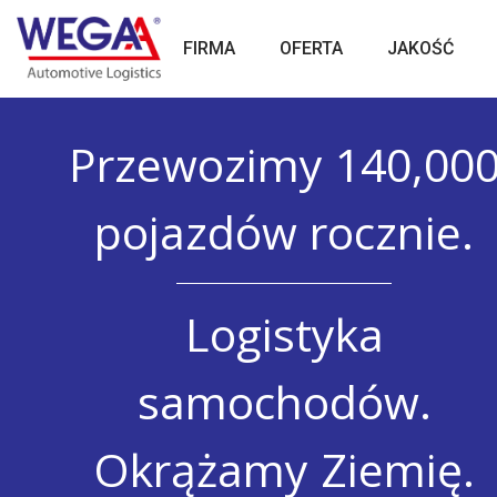
Skip
to
FIRMA
OFERTA
JAKOŚĆ
content
Przewozimy 140,00
pojazdów rocznie.
Logistyka
samochodów.
Okrążamy Ziemię.