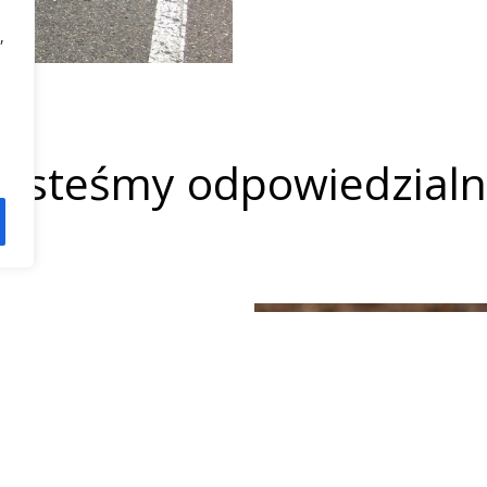
,
Jesteśmy odpowiedzialn
ne
ne